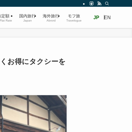
港定額
国内旅行
海外旅行
モフ旅
JP
EN
 Flat Rate
Japan
Abrord
Travelogue
安くお得にタクシーを