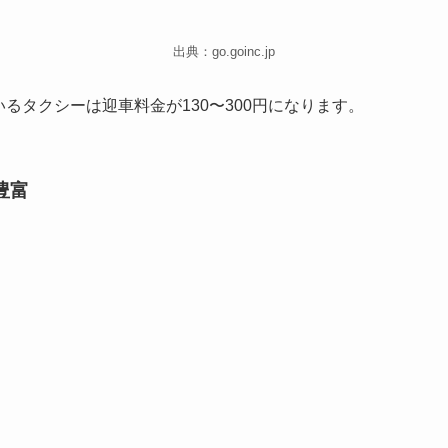
出典：go.goinc.jp
るタクシーは迎車料金が130〜300円になります。
豊富