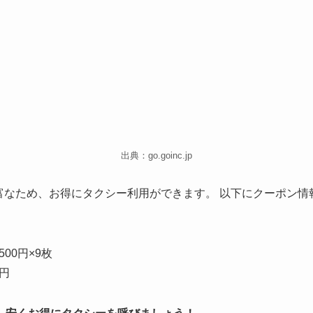
出典：go.goinc.jp
富なため、お得にタクシー利用ができます。
以下にクーポン情
00円×9枚
0円