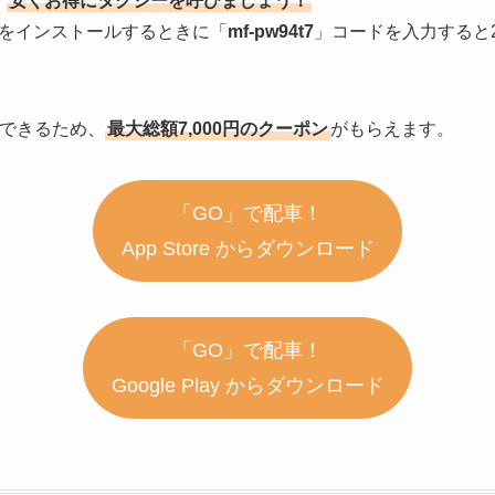
、
安くお得にタクシーを呼びましょう！
をインストールするときに「
mf-pw94t7
」コードを入力すると2
Tできるため、
最大総額7,000円のクーポン
がもらえます。
「GO」で配車！
App Store からダウンロード
「GO」で配車！
Google Play からダウンロード