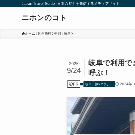
Japan Travel Guide -日本の魅力を発信するメディアサイト-
ニホンのコト
ホーム
国内旅行
中部
岐阜
岐阜で利用で
2025
9/24
呼ぶ！
PR
2024年1
岐阜
旅×タクシー