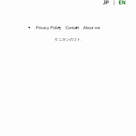
JP
EN
Privacy Policy
Contact
About me
©
ニホンのコト.