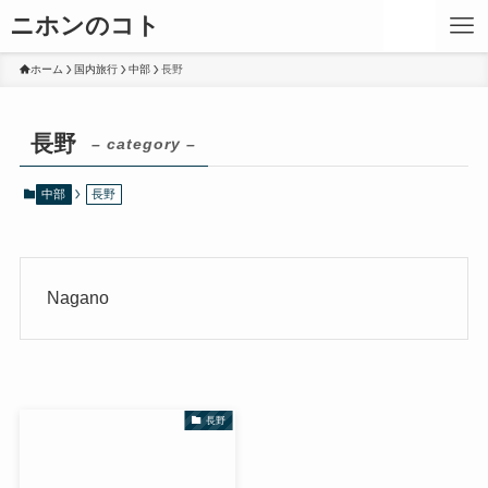
ニホンのコト
ホーム
国内旅行
中部
長野
長野
– category –
中部
長野
Nagano
長野